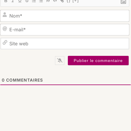
{}
[+]
S
0
COMMENTAIRES