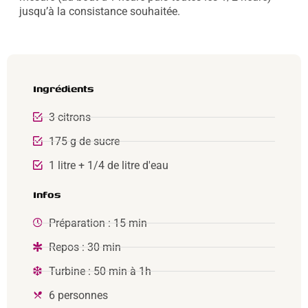
jusqu’à la consistance souhaitée.
Ingrédients
3 citrons
175 g de sucre
1 litre + 1/4 de litre d'eau
Infos
Préparation : 15 min
Repos : 30 min
Turbine : 50 min à 1h
6 personnes