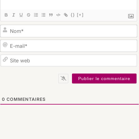
{}
[+]
S
0
COMMENTAIRES