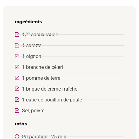
Ingrédients
1/2 choux rouge
1 carotte
1 oignon
1 branche de céleri
1 pomme de terre
1 brique de crème fraîche
1 cube de bouillon de poule
Sel, poivre
Infos
Préparation : 25 min