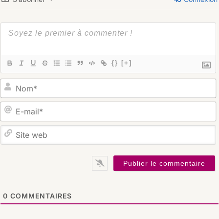
{}
[+]
S
0
COMMENTAIRES